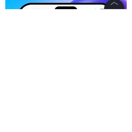
потратить "школьные" выплаты
©
2026
News Media Holding.
Все права защищены
Информация
Контакты
Редакция
Правовая информация
Политика обработки персональных данных
Партнерам
RSS
Жанры и форматы
Расследования