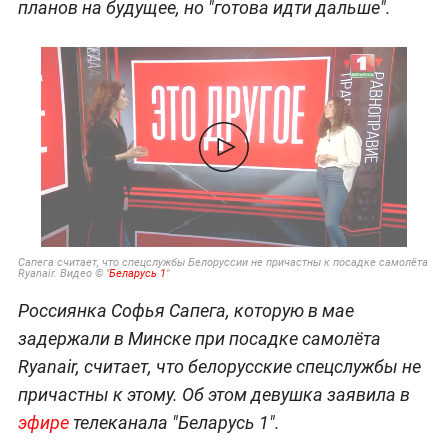
планов на будущее, но "готова идти дальше".
Сапега считает, что спецслужбы Белоруссии не причастны к посадке самолёта
Ryanair. Видео © "
Беларусь 1
"
Россиянка Софья Сапега, которую в мае
задержали в Минске при посадке самолёта
Ryanair, считает, что белорусские спецслужбы не
причастны к этому. Об этом девушка заявила в
эфире
телеканала "Беларусь 1".