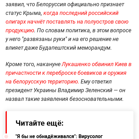
"Усидеть на двух стульях не получится": В
Крыму пословицей ответили Лукашенко
на условие для признания полуострова
частью РФ
Напомним, накануне в эфире "Большого
разговора с президентом" Александр Лукашенко
заявил, что Белоруссия официально признает
статус Крыма,
когда последний российский
олигарх начнёт поставлять на полуостров свою
продукцию
. По словам политика, в этом вопросе
у него "развязаны руки" и на его решение не