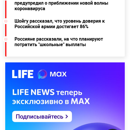
влияет даже Будапештский меморандум.
Кроме того, накануне
Лукашенко обвинил Киев в
причастности к переброске боевиков и оружия
на белорусскую территорию.
Ему ответил
президент Украины Владимир Зеленский — он
назвал такие заявления безосновательными.
Читайте ещё:
"Я бы не обнадёживался": Вирусолог
предупредил о приближении новой волны
коронавируса
Шойгу рассказал, что уровень доверия к
Российской армии достигает 86%
Россияне рассказали, на что планируют