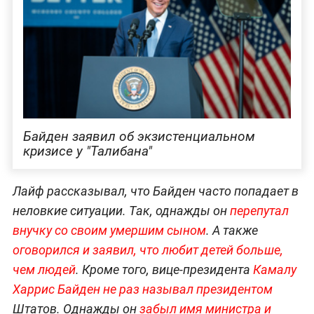
Байден заявил об экзистенциальном
кризисе у "Талибана"
Лайф рассказывал, что Байден часто попадает в
неловкие ситуации. Так, однажды он
перепутал
внучку со своим умершим сыном
. А также
оговорился и заявил, что любит детей больше,
чем людей
. Кроме того, вице-президента
Камалу
Харрис Байден не раз называл президентом
Штатов. Однажды он
забыл имя министра и