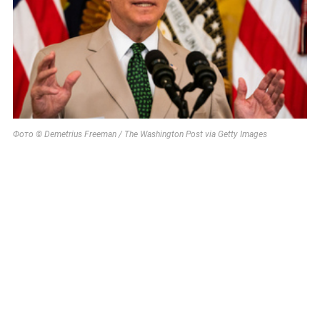
Фото © Demetrius Freeman / The Washington Post via Getty Images