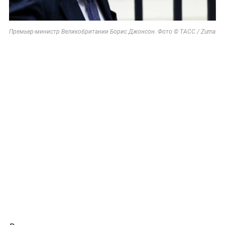
Премьер-министр Великобритании Борис Джонсон. Фото © ТАСС / Zuma