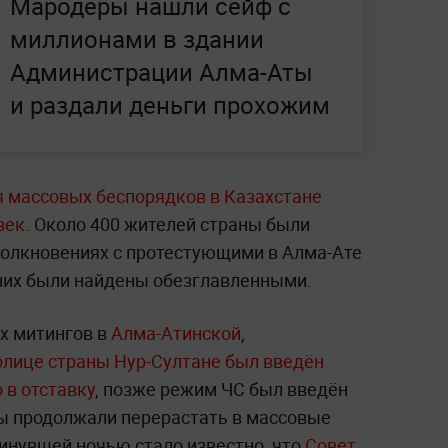
Мародёры нашли сейф с
миллионами в здании
Администрации Алма-Аты
и раздали деньги прохожим
я массовых беспорядков в Казахстане
век
. Около 400 жителей страны были
толкновениях с протестующими в Алма-Ате
 них были найдены обезглавленными.
х митингов в
Алма-Атинской
,
олице страны Нур-Султане был введён
 в отставку
, позже режим ЧС был введён
ты продолжали перерастать в массовые
инувшей ночью стало известно, что
Совет