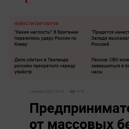
НОВОСТИ ПАРТНЕРОВ
"Какая наглость!" В Британии
"Придется нанест
поразились удару России по
Западе высказал
Киеву
Россией
Дело убитых в Таиланде
Песков: СВО мо
россиян прекратило череду
завершиться в 
убийств
часы
6 января 2022, 13:16
4110
Предпринимат
от массовых б