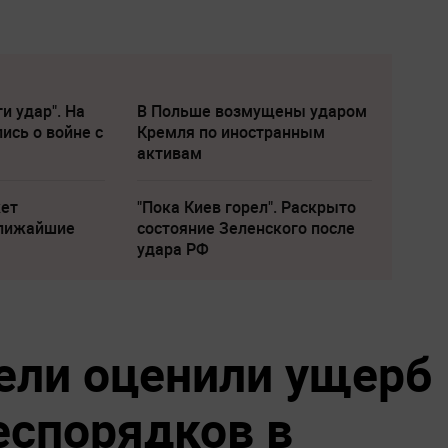
и удар". На
В Польше возмущены ударом
ись о войне с
Кремля по иностранным
активам
жет
"Пока Киев горел". Раскрыто
ближайшие
состояние Зеленского после
удара РФ
ели оценили ущерб
еспорядков в