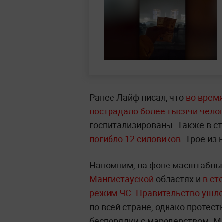
Ранее Лайф писал, что
во врем
пострадало более тысячи чело
госпитализированы. Также в с
погибло 12 силовиков
. Трое из
Напомним, на фоне масштабны
Мангистауской
областях и
в ст
режим ЧС
.
Правительство ушло
по всей стране, однако протес
беспорядки с мародёрством. М