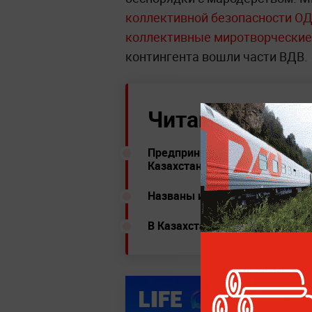
коллективной безопасности О
коллективные миротворческие 
контингента вошли части ВДВ.
Читайте ещё:
Предприниматели оценили уще
Казахстане в десятки миллиар
Названы имена самых популяр
В Казахстане ввели госрегули