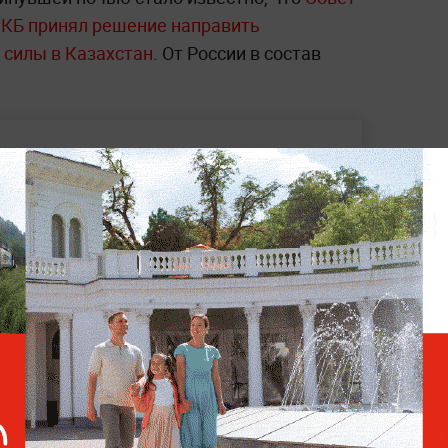
ДКБ принял решение направить
силы в Казахстан
. От России в состав
рб от массовых беспорядков в
дов тенге
ных политиков Петербурга в 2021 году
рование цен на топливо на 180 дней