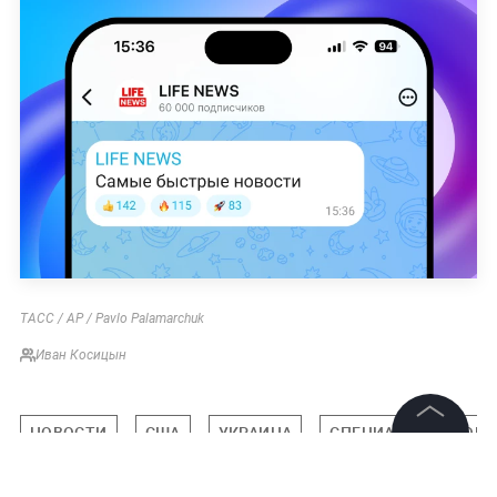
ТАСС / AP / Pavlo Palamarchuk
Иван Косицын
НОВОСТИ
США
УКРАИНА
СПЕЦИАЛЬНАЯ ВОЕН
©
2026
News Media Holding.
Все права защищены