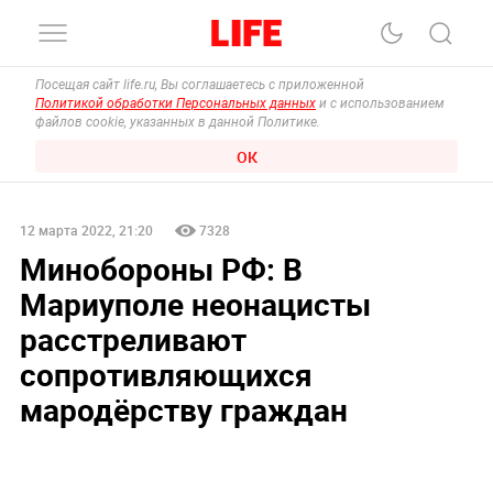
Посещая сайт life.ru, Вы соглашаетесь с приложенной
Политикой обработки Персональных данных
и с использованием
файлов cookie, указанных в данной Политике.
ОК
12 марта 2022, 21:20
7328
Минобороны РФ: В
Мариуполе неонацисты
расстреливают
сопротивляющихся
мародёрству граждан