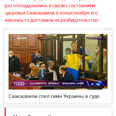
раз откладывались в связи с состоянием
здоровья Саакашвили
,
в конце ноября его
наконец-то доставили на разбирательство
.
Саакашвили спел гимн Украины в суде