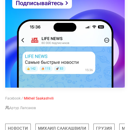
Facebook /
Mikheil Saakashvili
Артур Лапсаков
НОВОСТИ
МИХАИЛ СААКАШВИЛИ
ГРУЗИЯ
МИ