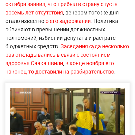
октября заявил, что прибыл в страну спустя
восемь лет отсутствия
, вечером того же дня
стало известно
о его задержании
. Политика
обвиняют в превышении должностных
полномочий, избиении депутата и растрате
бюджетных средств.
Заседания суда несколько
раз откладывались в связи с состоянием
здоровья Саакашвили
,
в конце ноября его
наконец-то доставили на разбирательство
.