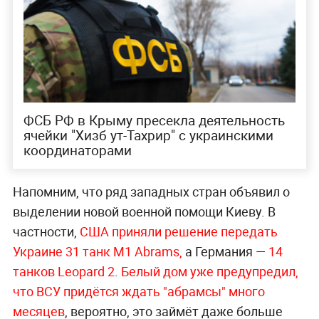
ФСБ РФ в Крыму пресекла деятельность
ячейки "Хизб ут-Тахрир" с украинскими
координаторами
Напомним, что ряд западных стран объявил о
выделении новой военной помощи Киеву. В
частности,
США приняли решение передать
Украине 31 танк M1 Abrams,
а Германия —
14
танков Leopard 2
.
Белый дом уже предупредил,
что ВСУ придётся ждать "абрамсы" много
месяцев
, вероятно, это займёт даже больше