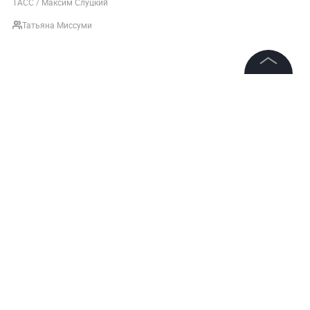
ТАСС / Максим Слуцкий
Татьяна Миссуми
©
2026
News Media Holding.
Все права защищены
Информация
Контакты
Редакция
Правовая информация
Политика обработки персональных данных
Партнерам
НОВОСТИ
СПЕЦИАЛЬНАЯ ВОЕННАЯ ОПЕРАЦИЯ (СВО)
RSS