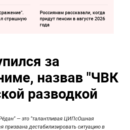
сражение".
Россиянам рассказали, когда
ыл страшную
придут пенсии в августе 2026
года
упился за
ниме, назвав "ЧВК
ской разводкой
Рёдан" — это "талантливая ЦИПсОшная
ая призвана дестабилизировать ситуацию в