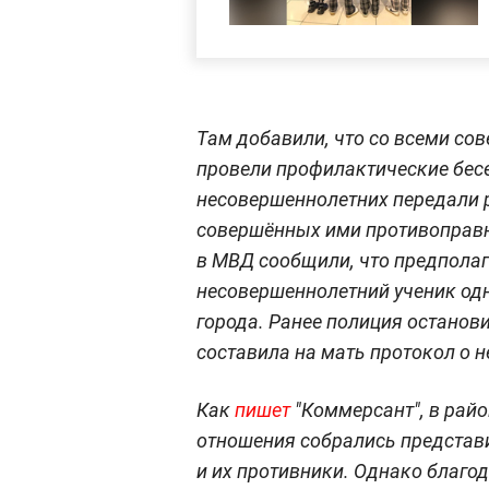
Там добавили, что со всеми с
провели профилактические бесе
несовершеннолетних передали р
совершённых ими противоправн
в МВД сообщили, что предпола
несовершеннолетний ученик одн
города. Ранее полиция останов
составила на мать протокол о 
Как
пишет
"Коммерсант", в райо
отношения собрались представ
и их противники. Однако благ