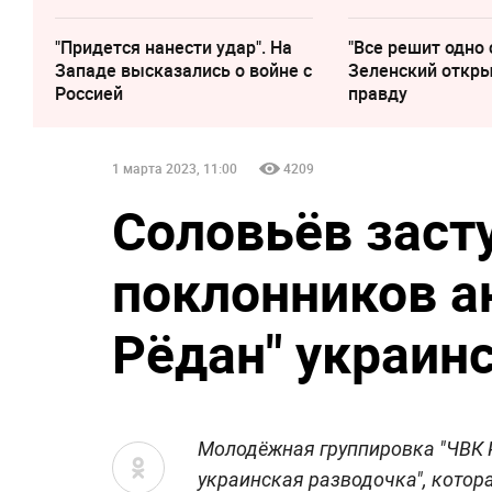
"Придется нанести удар". На
"Все решит одно 
Западе высказались о войне с
Зеленский откр
Россией
правду
1 марта 2023, 11:00
4209
Соловьёв заст
поклонников а
Рёдан" украин
Молодёжная группировка "ЧВК 
украинская разводочка", котор