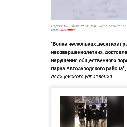
Подростки убегают от ОМОНа с места несо
t.me /
moynnov
"Более нескольких десятков гр
несовершеннолетних, доставл
нарушения общественного поря
парка Автозаводского района",
полицейского управления.