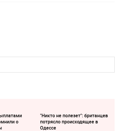
выплатами
"Никто не полезет": британцев
омнили о
потрясло происходящее в
ы
Одессе