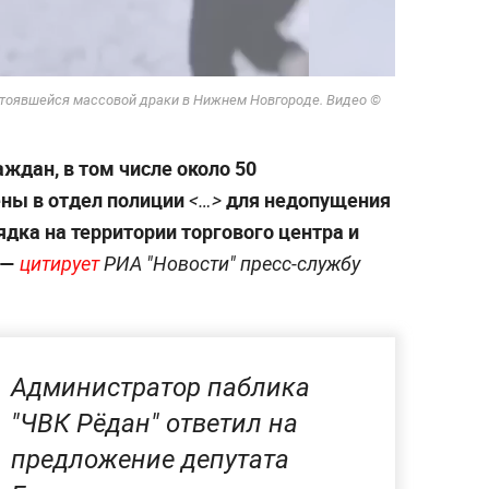
стоявшейся массовой драки в Нижнем Новгороде. Видео ©
аждан, в том числе около 50
ены в отдел полиции
для недопущения
<…>
дка на территории торгового центра и
 —
цитирует
РИА "Новости" пресс-службу
Администратор паблика
"ЧВК Рёдан" ответил на
предложение депутата