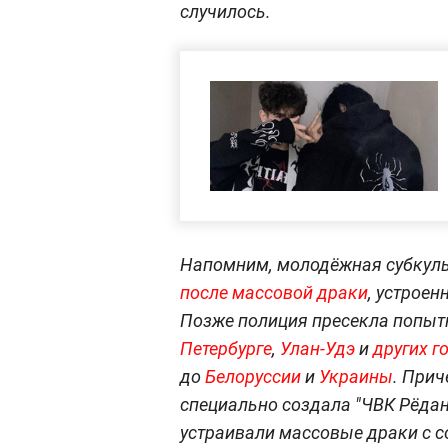
случилось.
Напомним, молодёжная субкуль
после массовой драки
, устроен
Позже полиция пресекла попыт
Петербурге
,
Улан-Удэ
и
других г
до
Белоруссии
и
Украины
. Прич
специально создала "ЧВК Рёдан
устраивали массовые драки с 