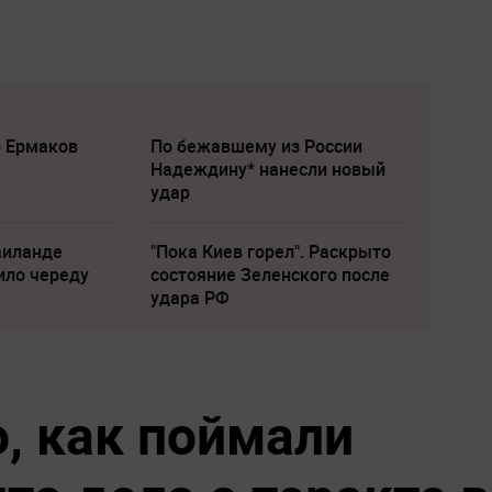
р Ермаков
По бежавшему из России
Надеждину* нанесли новый
удар
аиланде
"Пока Киев горел". Раскрыто
ило череду
состояние Зеленского после
удара РФ
о, как поймали