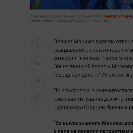
Алексей Огурцов, Манижа. Обложка © VK /
Алексей Огурцов,
территории Российской Федерации) / manizha
Певица Манижа должна отвечать
скандального поста о теракте в
сити холл") нельзя. Такое мне
Общественной палаты Московск
"Звёздный десант" Алексей Огу
По его словам, знаменитости по
сложных ситуациях должны по
подчеркнул Огурцов, бросила р
"За высказывание Манижа долж
и папа не привили патриотизм 