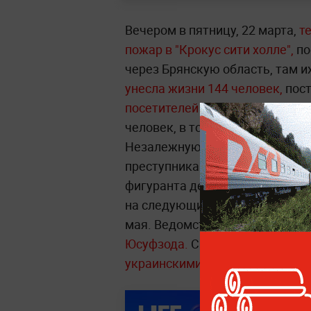
Вечером в пятницу, 22 марта,
т
пожар в "Крокус сити холле",
по
через Брянскую область, там 
унесла жизни 144 человек,
пос
посетителей "Крокуса".
По делу
человек, в том числе
четверо и
Незалежную, а также
четверо 
преступникам и сдавал им квар
фигуранта дела о теракте в "Кр
на следующий день после терак
мая. Ведомство требует
ареста
Юсуфзода.
СК
подтвердил конта
украинскими националистами.