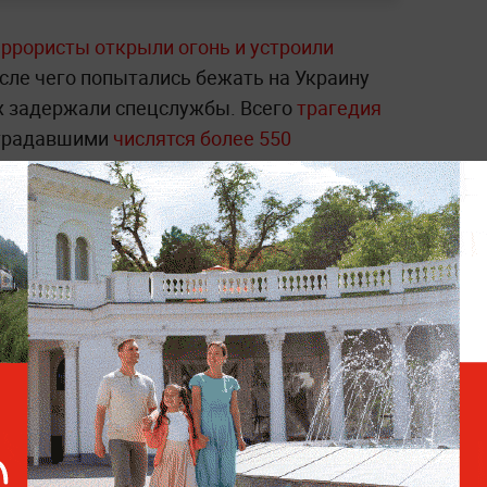
еррористы открыли огонь и устроили
сле чего попытались бежать на Украину
их задержали спецслужбы. Всего
траге
дия
традавшими
числятся более 550
 о теракте были сразу задержаны 11
сполнителей,
пытавшихся сбежать в
пособников
— те, кто продал машину
тиру. Позже суд арестовал девятого
окусе".
Лутфуллои Назримада
задержали
та, ему избрана мера пресечения до 22
 для десятого фигуранта дела Якубджони
кты боевиков из "Крокуса" и с