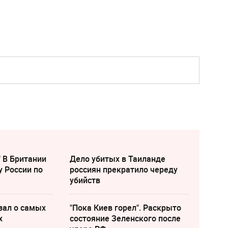
" В Британии
Дело убитых в Таиланде
у России по
россиян прекратило череду
убийств
зал о самых
"Пока Киев горел". Раскрыто
х
состояние Зеленского после