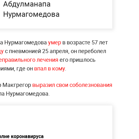
Абдулманапа
Нурмагомедова
иба Нурмагомедова
умер
в возрасте 57 лет
цу
с пневмонией 25 апреля, он переболел
еправильного лечения
его пришлось
иями, где он
впал в кому
.
р Макгрегор
выразил свои соболезнования
па Нурмагомедова.
олне коронавируса