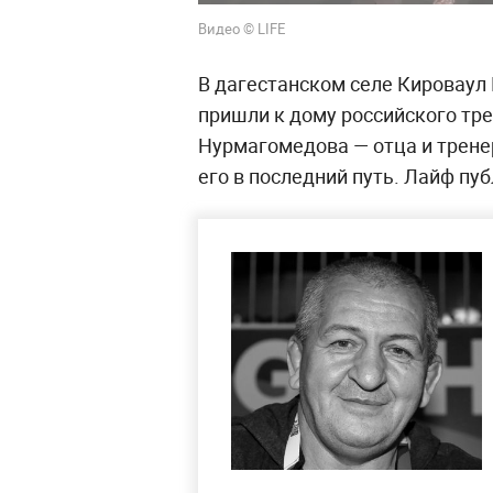
Видео © LIFE
В дагестанском селе Кироваул
пришли к дому российского тр
Нурмагомедова — отца и трене
его в последний путь. Лайф пу