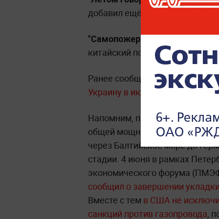
добавил ещё один комментатор
"Самопожертвование Германии 
китайский пользователь.
Ранее сообщалось, что
"Газпро
Украину в июле
.
Напомним, проект газопровода
общей мощностью 55 миллиардо
через Балтийское море до Гер
стадии. 4 июня в рамках Пете
экономического форума (ПМЭФ
сообщил о завершении укладки 
Вместе с тем
в США не исключи
санкций против газопровода
, 