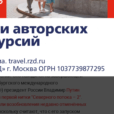
.
не спасёт Украину",
—
подытожил
м" не стал увеличивать транзит через
 предполагает строительство двух ниток
в кубометров в год от побережья России
мании. Оно находится на завершающей
рбургского международного
) президент России Владимир
Путин
первой нитки "Северного потока – 2"
.
ли возобновления недавно отменённых
поскольку считают, что с его запуском