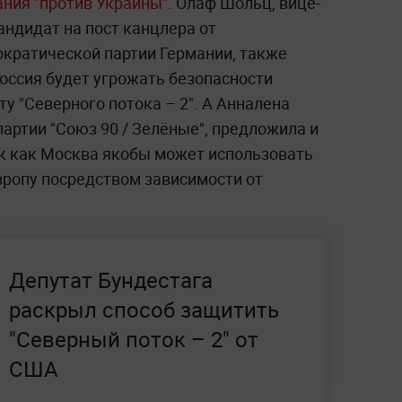
ания "против Украины"
. Олаф Шольц, вице-
андидат на пост канцлера от
кратической партии Германии, также
Россия будет угрожать безопасности
ту "Северного потока – 2". А Анналена
партии "Союз 90 / Зелёные", предложила и
ак как Москва якобы может использовать
вропу посредством зависимости от
Депутат Бундестага
раскрыл способ защитить
"Северный поток – 2" от
США