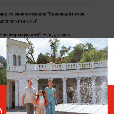
ину, то зачем строили "Северный поток –
айских читателей.
учно вырытую яму",
—
поддержал
угой читатель.
СМИ: Запад может оказать
Украине помощь из-за
"Северного потока – 2"
льстит. Суть политики Германии",
—