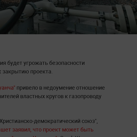
сия будет угрожать безопасности
к закрытию проекта.
уанча"
привело в недоумение отношение
ителей властных кругов к газопроводу
"Христианско-демократический союз",
шет заявил, что проект может быть