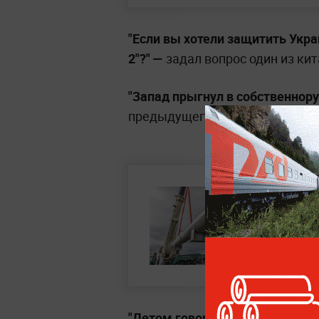
"Если вы хотели защитить Укра
2"?"
—
задал вопрос один из кит
"Запад прыгнул в собственнор
предыдущего комментатора др
"Летом говорит жёстко, зимой 