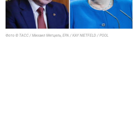
Фото © ТАСС / Михаил Метцель, EPA / KAY NIETFELD / POOL