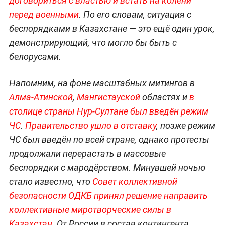
договориться с властью и встать на колени
перед военными
. По его словам, ситуация с
беспорядками в Казахстане — это ещё один урок,
демонстрирующий, что могло бы быть с
белорусами.
Напомним, на фоне масштабных митингов в
Алма-Атинской
,
Мангистауской
областях и
в
столице страны Нур-Султане был введён режим
ЧС
.
Правительство ушло в отставку
, позже режим
ЧС был введён по всей стране, однако протесты
продолжали перерастать в массовые
беспорядки с мародёрством. Минувшей ночью
стало известно, что
Совет коллективной
безопасности ОДКБ принял решение направить
коллективные миротворческие силы в
Казахстан
. От России в состав контингента