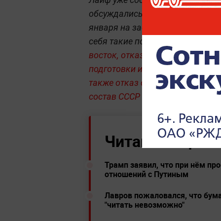
обсуждались 10 января на встр
января на заседании Совета Ро
себя такие позиции, как
исключ
восток,
отказ от использования 
подготовки или осуществления в
также
отказ от создания военны
состав СССР и не являющихся 
Читайте ещё:
Трамп заявил, что при нём пр
отношений с Путиным
Лавров пожаловался, что бума
"читать невозможно"