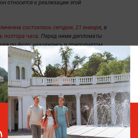
он относится к реализации этой
линкена состоялась сегодня, 21 января
, в
ь полтора часа
. Перед ними дипломаты
удя по фото, находились в приподнятом
Лавров: РФ надеется, что
Госдеп сконцентрирован на
предложениях по гарантиям
безопасности
жения Москвы по гарантиям безопасности