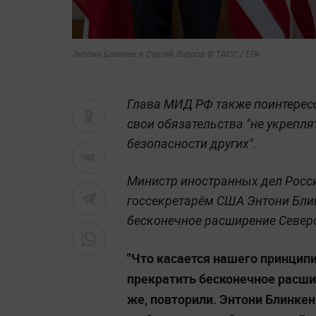
Энтони Блинкен и Сергей Лавров © ТАСС / EPA
Глава МИД РФ также поинтерес
свои обязательства "не укрепл
безопасности других".
Министр иностранных дел России
госсекретарём США Энтони Бли
бесконечное расширение Север
"Что касается нашего принцип
прекратить бесконечное расши
же, повторили. Энтони Блинке