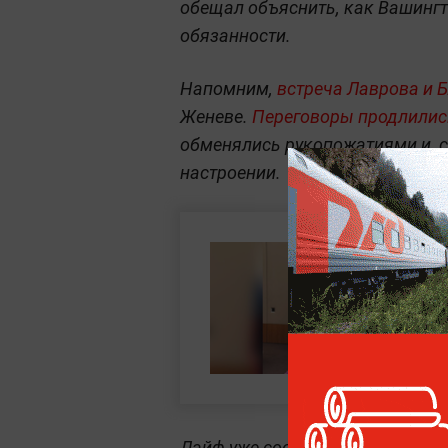
обещал объяснить, как Вашингт
обязанности.
Напомним,
встреча Лаврова и Б
Женеве.
Переговоры продлилис
обменялись рукопожатиями и, с
настроении.
Лайф уже сообщал, что предло