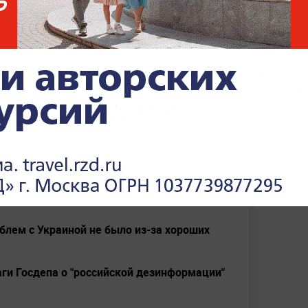
ече с представителями Вашингтона и 12
ссия – НАТО. Проект документа включает в
ение дальнейшего расширения альянса на
территории третьих стран в случае
ооружённого нападения друг на друга, а
х баз на территории стран, входивших в
членами НАТО
.
облем с Украиной не было из-за хороших
ги Госдепа о "российской дезинформации"