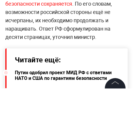
безопасности сохраняется
. По его словам,
возможности российской стороны ещё не
исчерпаны, их необходимо продолжать и
наращивать. Ответ РФ сформулирован на
десяти страницах, уточнил министр.
Читайте ещё:
Путин одобрил проект МИД РФ с ответами
НАТО и США по гарантиям безопасности
В Брянской области перед судом предстанет
депутат, обвиняемый в педофилии
©
2026
News Media Holding.
Все права защищены
"Она вечна и бессмертна": Прохор Шаляпин
поздравил умершую от ковида жену с Днём
всех влюблённых
Информация