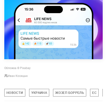
Обложка © Pixabay
Иван Косицын
НОВОСТИ
УКРАИНА
ЖОЗЕП БОРРЕЛЬ
ЕС
М