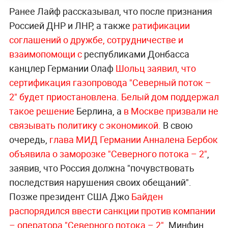
Ранее Лайф рассказывал, что после признания
Россией ДНР и ЛНР, а также
ратификации
соглашений о дружбе, сотрудничестве и
взаимопомощи с
республиками Донбасса
канцлер Германии Олаф
Шольц заявил, что
сертификация газопровода "Северный поток –
2" будет приостановлена
.
Белый дом поддержал
такое решение
Берлина, а
в Москве призвали не
связывать политику с экономикой.
В свою
очередь,
глава МИД Германии Анналена Бербок
объявила о заморозке "Северного потока – 2"
,
заявив, что Россия должна "почувствовать
последствия нарушения своих обещаний".
Позже президент США Джо
Байден
распорядился ввести санкции против компании
– оператора "Северного потока – 2"
. Минфин