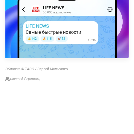
Обложка © ТАСС / Сергей Мальгавко
Алексей Берковиц