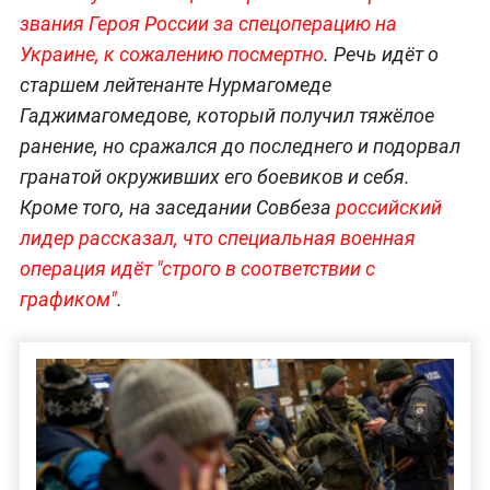
звания Героя России за спецоперацию на
Украине, к сожалению посмертно
. Речь идёт о
старшем лейтенанте Нурмагомеде
Гаджимагомедове, который получил тяжёлое
ранение, но сражался до последнего и подорвал
гранатой окруживших его боевиков и себя.
Кроме того, на заседании Совбеза
российский
лидер рассказал, что специальная военная
операция идёт "строго в соответствии с
графиком"
.