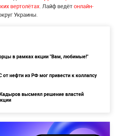
ских вертолётах
. Лайф ведёт
онлайн-
округ Украины.
орцы в рамках акции "Вам, любимые!"
С от нефти из РФ мог привести к коллапсу
 Кадыров высмеял решение властей
нкции