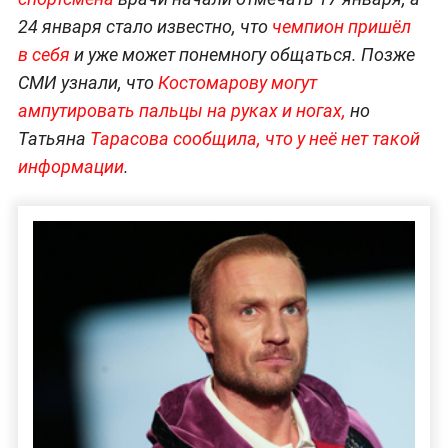
24 января стало известно, что
чемпион пришёл
в себя
и уже может понемногу общаться. Позже
СМИ узнали, что
Костомарову могут
ампутировать пальцы на руках и ногах,
но
Татьяна
Тарасова сообщила, что у неё нет такой
информации
.