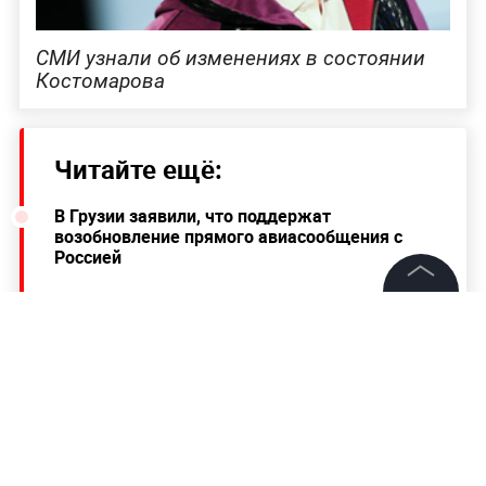
СМИ узнали об изменениях в состоянии
Костомарова
Читайте ещё:
В Грузии заявили, что поддержат
возобновление прямого авиасообщения с
Россией
Президент Чехии Павел: Единственным
©
2026
News Media Holding.
исключением из помощи Киеву должно быть
Все права защищены
ядерное оружие
Избежавший авиакатастрофы 30-летний
актёр "Универа" и "Ранеток" умер от
Информация
пневмонии
Контакты