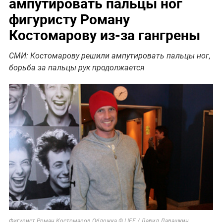
ампутировать пальцы ног
фигуристу Роману
Костомарову из-за гангрены
СМИ: Костомарову решили ампутировать пальцы ног,
борьба за пальцы рук продолжается
Фигурист Роман Костомаров Обложка © LIFE / Давид Давашкин