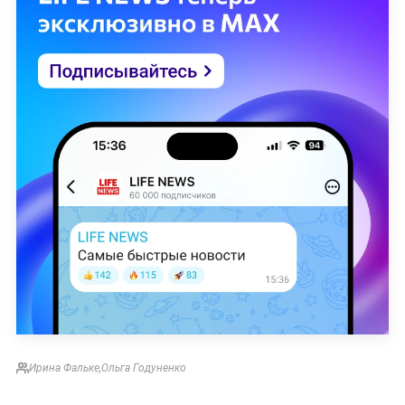
Ирина Фальке
,
Ольга Годуненко