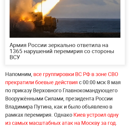
Армия России зеркально ответила на
1365 нарушений перемирия со стороны
ВСУ
Напомним,
все группировки ВС РФ в зоне СВО
прекратили боевые действия
с 00:00 мск 8 мая
по приказу Верховного Главнокомандующего
Вооружёнными Силами, президента России
Владимира Путина, как и было объявлено в
рамках перемирия. Однако
Киев устроил одну
из самых масштабных атак на Москву за год
.