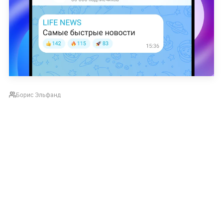
Борис Эльфанд