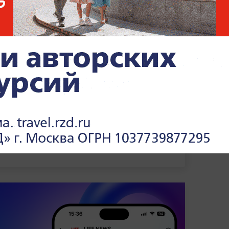
 месяца на время следствия.
ло сообщение об открытии границ для
парке Победы появится городской огород
дном месте ровно, так и будет болото