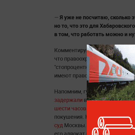
—
Я уже не посчитаю, сколько э
но то, что это для Хабаровског
в том, что работать можно и н
Комментируя задержание губер
что правоохранительные орган
"стопроцентного повода". При э
имеют право выражать своё м
Напомним, губернатора Хабаро
задержали
возле дома. Его до
шести часов
и
предъявили обв
покушения. На следующий день
суд
Москвы. Там он заявил
о п
его адвокат исключил, что в
де