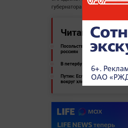
губернатора
арестовали
на два
Читайте ещё:
Посольство Венгрии опроверг
россиян
В петербургском Приморском 
Путин: Если будем сидеть на о
вокруг хлюпать