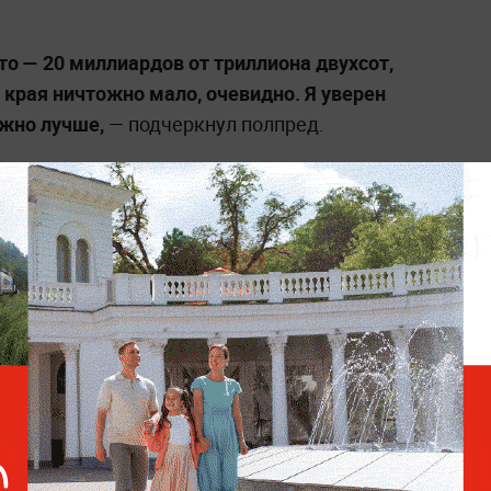
то — 20 миллиардов от триллиона двухсот,
о края ничтожно мало, очевидно. Я уверен
ужно лучше,
— подчеркнул полпред.
натора Хабаровского края, он отметил,
ы не пошли бы на такой шаг без
том Трутнев заявил, что жители региона
нение.
вского края Сергея Фургала утром 9 июля
ставили в Москву, допрашивали в течение
инения
в организации убийств и
 главу Хабаровского края
доставили в
олной непричастности
к преступлениям, а
ле замешана политика
. По решению суда