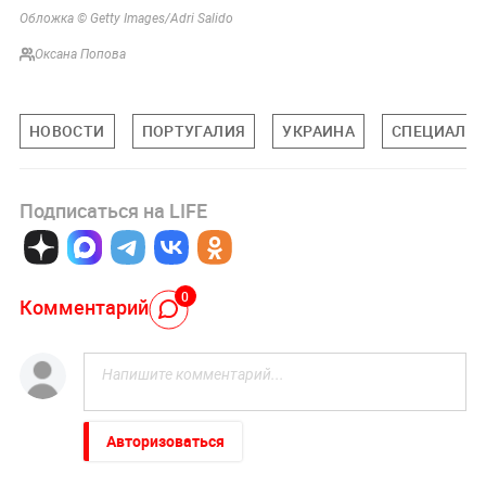
Обложка © Getty Images/Adri Salido
Оксана Попова
НОВОСТИ
ПОРТУГАЛИЯ
УКРАИНА
СПЕЦИАЛЬН
Подписаться на LIFE
0
Комментарий
Авторизоваться