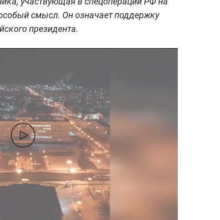
ника, участвующая в спецоперации РФ на
 особый смысл. Он означает поддержку
йского президента.