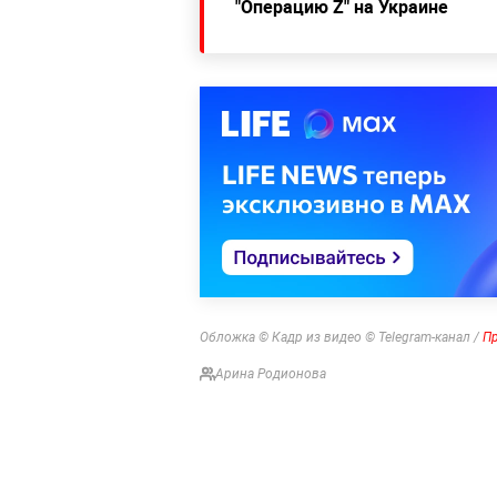
"Операцию Z" на Украине
Обложка © Кадр из видео © Telegram-канал /
Пр
Арина Родионова