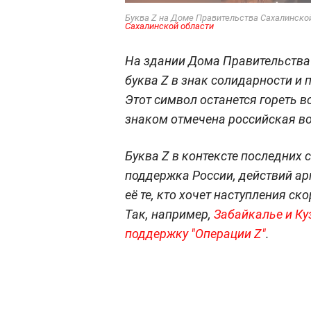
Буква Z на Доме Правительства Сахалинской
Сахалинской области
На здании Дома Правительства 
буква Z в знак солидарности и
Этот символ останется гореть 
знаком отмечена российская во
Буква Z в контексте последних
поддержка России, действий ар
её те, кто хочет наступления ск
Так, например,
Забайкалье и Ку
поддержку "Операции Z"
.