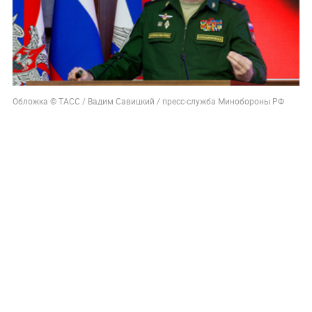
Обложка © ТАСС / Вадим Савицкий / пресс-служба Минобороны РФ