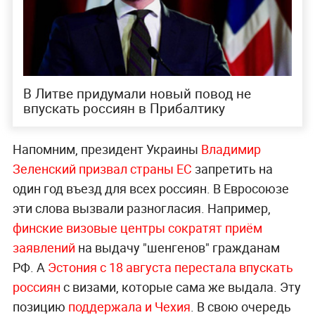
В Литве придумали новый повод не
впускать россиян в Прибалтику
Напомним, президент Украины
Владимир
Зеленский призвал страны ЕС
запретить на
один год въезд для всех россиян. В Евросоюзе
эти слова вызвали разногласия. Например,
финс
кие визовые центры сократят приём
заявлений
на выдачу "шенгенов" гражданам
РФ. А
Эстония с 18 августа перестала впускать
россиян
с визами, которые сама же выдала. Эту
позицию
поддержала и Чехия
. В свою очередь