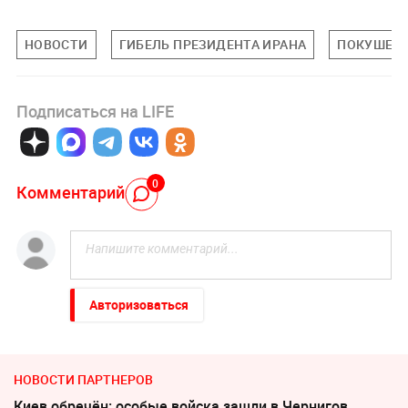
НОВОСТИ
ГИБЕЛЬ ПРЕЗИДЕНТА ИРАНА
ПОКУШЕНИ
Подписаться на LIFE
0
Комментарий
Авторизоваться
НОВОСТИ ПАРТНЕРОВ
Киев обречён: особые войска зашли в Чернигов