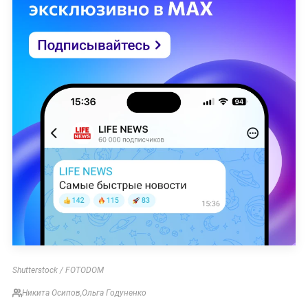
Shutterstock / FOTODOM
Никита Осипов
,
Ольга Годуненко