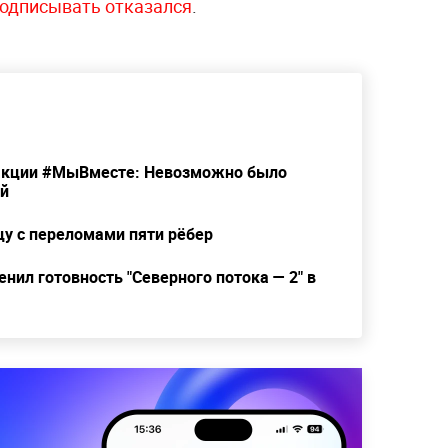
подписывать отказался
.
 акции #МыВместе: Невозможно было
ий
цу с переломами пяти рёбер
нил готовность "Северного потока — 2" в