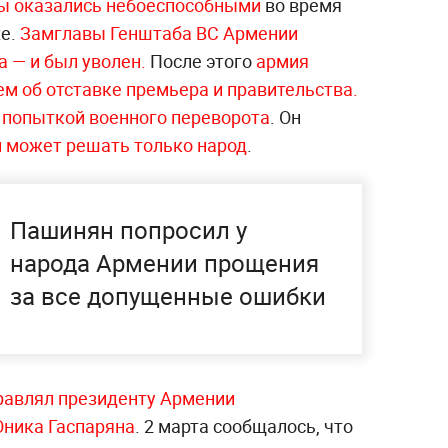
бы оказались небоеспособными
во время
хе.
Замглавы Генштаба ВС Армении
 — и был уволен.
После этого
армия
м об отставке премьера и правительства.
 попыткой военного переворота
. Он
и может решать только народ
.
Пашинян попросил у
народа Армении прощения
за все допущенные ошибки
авлял президенту Армении
Оника Гаспаряна
. 2 марта сообщалось, что