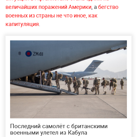
величайших поражений Америки
, а
бегство
военных из страны не что иное, как
капитуляция
.
Последний самолёт с британскими
военными улетел из Кабула