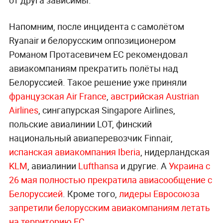
Напомним, после инцидента с самолётом
Ryanair и белорусским оппозиционером
Романом Протасевичем ЕС рекомендовал
авиакомпаниям прекратить полёты над
Белоруссией. Такое решение уже приняли
французская Air France
,
австрийская Austrian
Airlines
, сингапурская Singapore Airlines,
польские авиалинии LOT, финский
национальный авиаперевозчик Finnair,
испанская авиакомпания Iberia
, нидерландская
KLM
, авиалинии
Lufthansa
и другие. А
Украина с
26 мая полностью прекратила авиасообщение с
Белоруссией
. Кроме того,
лидеры Евросоюза
запретили белорусским авиакомпаниям летать
на территорию ЕС
.