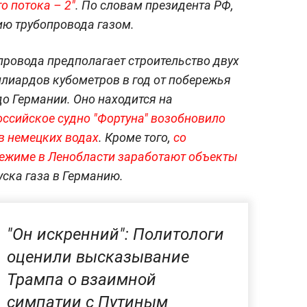
о потока – 2"
. По словам президента РФ,
ию трубопровода газом.
провода предполагает строительство двух
лиардов кубометров в год от побережья
до Германии. Оно находится на
оссийское судно "Фортуна" возобновило
в немецких водах
. Кроме того,
со
режиме в Ленобласти заработают объекты
уска газа в Германию.
"Он искренний": Политологи
оценили высказывание
Трампа о взаимной
симпатии с Путиным