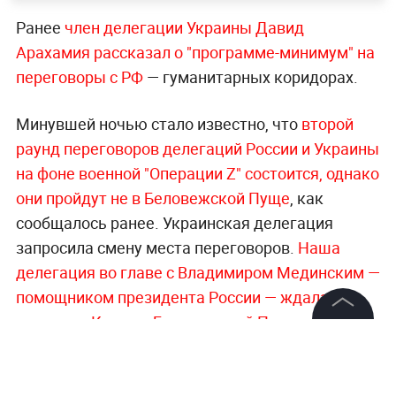
Ранее
член делегации Украины Давид
Арахамия рассказал о "программе-минимум" на
переговоры с РФ
— гуманитарных коридорах.
Минувшей ночью стало известно, что
второй
раунд переговоров делегаций России и Украины
на фоне военной "Операции Z" состоится, однако
они пройдут не в Беловежской Пуще
, как
сообщалось ранее. Украинская делегация
запросила смену места переговоров.
Наша
делегация во главе с Владимиром Мединским —
помощником президента России — ждала
коллег из Киева в Беловежской Пуще со
©
2026
News Media Holding.
вчерашнего дня
.
Все права защищены