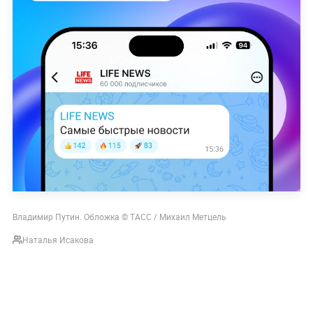
Владимир Путин. Обложка © ТАСС / Михаил Метцель
Наталья Исакова