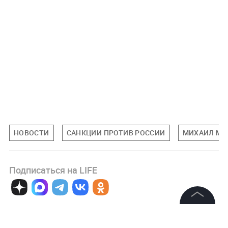
НОВОСТИ
САНКЦИИ ПРОТИВ РОССИИ
МИХАИЛ М
Подписаться на LIFE
0
Комментарий
©
2026
News Media Holding.
Все права защищены