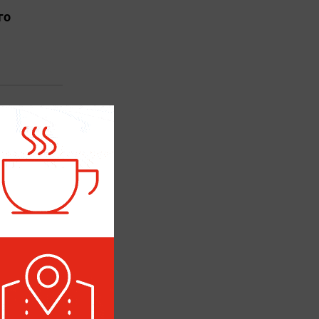
го
венных РФ