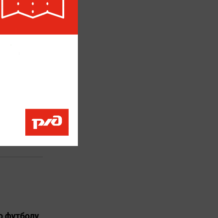
кция
ю
о футболу