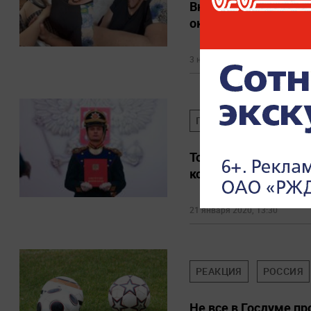
Внучка из Калмыкии 
оказалась смешнее
3 ноября 2020, 06:59
ПУТИН
РЕАКЦИЯ
Точки силы. Как за
конституцию
21 января 2020, 13:30
РЕАКЦИЯ
РОССИЯ
Не все в Госдуме пр