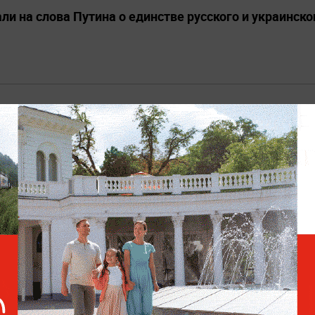
ли на слова Путина о единстве русского и украинско
РЕАКЦИЯ
В МИРЕ
 оценил попадание республики в число недружест
TIKTOK
БАБУШКИ И ДЕДУШКИ