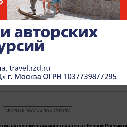
сделала первое тату и показала бабушке, но её реа
 некуда
В МИРЕ
падные СМИ отреагировали на поправки в российску
СБОРНАЯ РОССИИ ПО ФУТБОЛУ
отив натурализации иностранцев в сборной России п