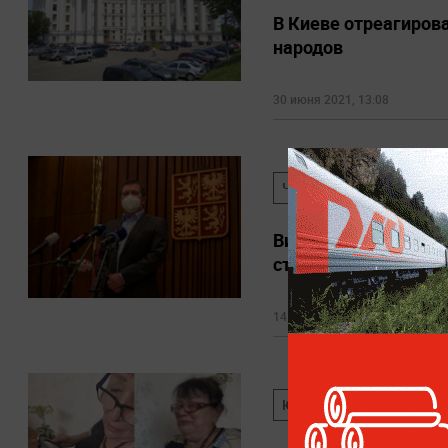
В Киеве отреагирова
народов
30 июня 2021, 13:08
ЧЕХИЯ
РОССИЯ
Вице-премьер Чехии
стран
14 мая 2021, 18:55
ЮМОР
РЕАКЦИЯ